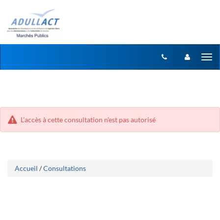
Aller
Aller
Tog
au
au
menu
nav
contenu
L'accès à cette consultation n'est pas autorisé
Accueil
/
Consultations