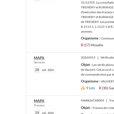
31/12/93). La consultati
TREMERY et RURANGE les 
d’exécution des travaux 
TREMERY et RURANGE LE
de TREMERY. Les prestati
R.2113-1, L.2123-1 et R.2
annexes.
Organisme :
Commune
(57) Moselle
MAPA
2026V015
|
Services
Objet :
Les vérification
28
de Vauvert. Cet accord-ca
Juil.
2026
de commande émis par le
Organisme :
VAUVERT 
9 lots
(30) Ga
MAPA
MAPA26TXB009
|
Tra
Travaux
Objet :
Travaux de créat
29
Juil.
2026