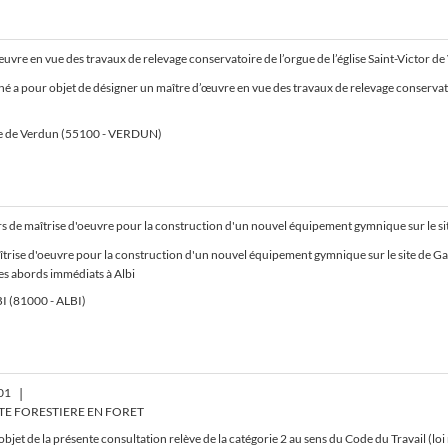
œuvre en vue des travaux de relevage conservatoire de l’orgue de l’église Saint-Victor d
é a pour objet de désigner un maître d’œuvre en vue des travaux de relevage conservatoi
de Verdun (55100 - VERDUN)
trise d'oeuvre pour la construction d'un nouvel équipement gymnique sur le site de 
es abords immédiats à Albi
I (81000 - ALBI)
01
|
TE FORESTIERE EN FORET
 objet de la présente consultation relève de la catégorie 2 au sens du Code du Travail (l