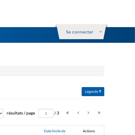
Se connecter
Légende
Aller
résultats / page
/
3
à
la
page
Date limite de
Actions