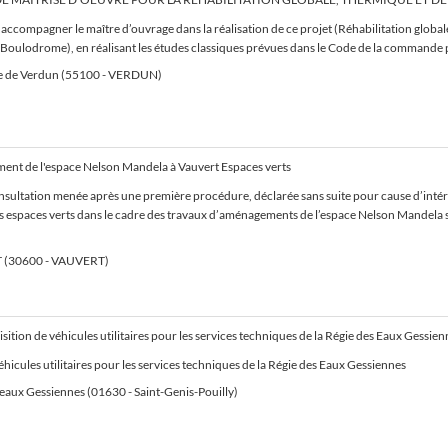
à accompagner le maître d’ouvrage dans la réalisation de ce projet (Réhabilitation globa
u Boulodrome), en réalisant les études classiques prévues dans le Code de la commande 
de Verdun (55100 - VERDUN)
nt de l'espace Nelson Mandela à Vauvert Espaces verts
consultation menée après une première procédure, déclarée sans suite pour cause d’intér
s espaces verts dans le cadre des travaux d’aménagements de l’espace Nelson Mandela
(30600 - VAUVERT)
sition de véhicules utilitaires pour les services techniques de la Régie des Eaux Gessien
éhicules utilitaires pour les services techniques de la Régie des Eaux Gessiennes
 eaux Gessiennes (01630 - Saint-Genis-Pouilly)