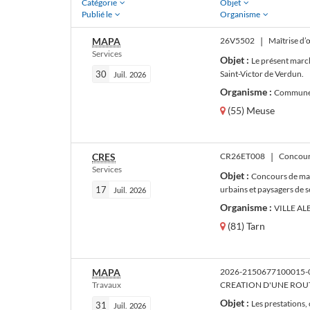
Catégorie
Objet
Publié le
Organisme
MAPA
26V5502
|
Maîtrise d’
Services
Objet :
Le présent march
30
Saint-Victor de Verdun.
Juil.
2026
Organisme :
Commune 
(55) Meuse
CRES
CR26ET008
|
Services
Objet :
Concours de maî
17
urbains et paysagers de s
Juil.
2026
Organisme :
VILLE ALB
(81) Tarn
MAPA
2026-2150677100015-
Travaux
CREATION D'UNE ROU
Objet :
Les prestations,
31
Juil.
2026