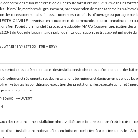
on concerne des travaux de création d’une route forestière de 1.711 km dans les forêt
Thionville, membres du groupement, par convention de mandat entre les maitres d’o
sont les forêts communales ci-dessus nommées. La maitrise d’ouvrage est partagée par
S THIONVILLE, organisée en groupement de commande. Le coordonnateur du group
ons font l’objet d’un marché à procédure adaptée (MAPA) (passé en application des art
123-1 du Code de la commande publique). La localisation des travaux est indiquée dans 
 de TREMERY (57300 - TREMERY)
s périodiques et règlementaires des installations techniques et équipements de tous le
dre fixe toutes les conditions d'exécution des prestations, il est exécuté au fur et à mes
 pouvoir adjudicateur.
(30600 - VAUVERT)
rd
vaux de création d'une installation photovoltaïque en toiture et ombrière à la cuisine ce
ion d'une installation photovoltaïque en toiture et ombrière à la cuisine centrale d'Albi