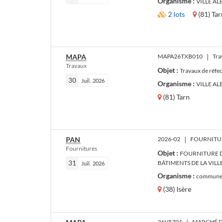
Organisme :
VILLE ALB
2 lots
(81) Tar
MAPA
MAPA26TXB010
|
Tra
Travaux
Objet :
Travaux de réfec
30
Juil.
2026
Organisme :
VILLE ALB
(81) Tarn
PAN
2026-02
|
Fournitures
Objet :
FOURNITURE D
31
BÂTIMENTS DE LA VILL
Juil.
2026
Organisme :
commune 
(38) Isère
26V5701