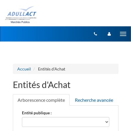
Aller au menu
Aller au contenu
Tog
nav
Accueil
Entités d'Achat
Entités d'Achat
Arborescence complète
Recherche avancée
Entité publique :