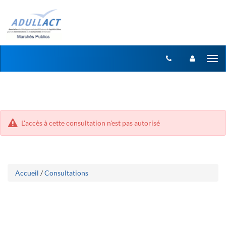
Aller
Aller
Tog
au
au
menu
nav
contenu
L'accès à cette consultation n'est pas autorisé
Accueil
/
Consultations