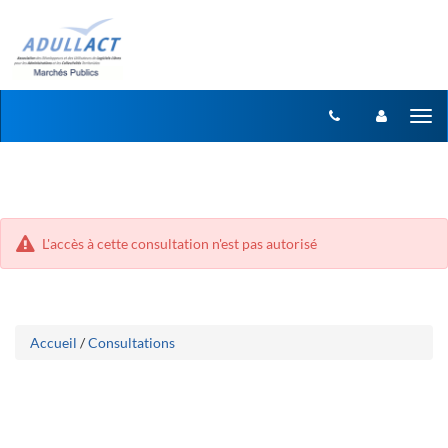
Aller
Aller
Tog
au
au
menu
nav
contenu
L'accès à cette consultation n'est pas autorisé
Accueil
/
Consultations