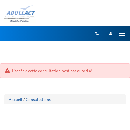
Aller
Aller
Tog
au
au
menu
nav
contenu
L'accès à cette consultation n'est pas autorisé
Accueil
/
Consultations