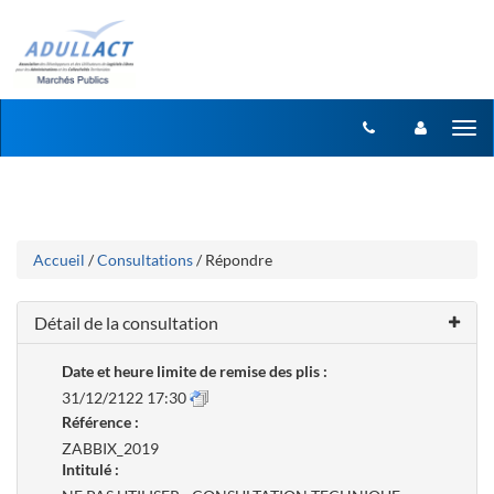
Aller
Aller
Tog
au
au
menu
nav
contenu
Accueil
/
Consultations
/ Répondre
Détail de la consultation
Date et heure limite de remise des plis :
31/12/2122 17:30
Référence :
ZABBIX_2019
Intitulé :