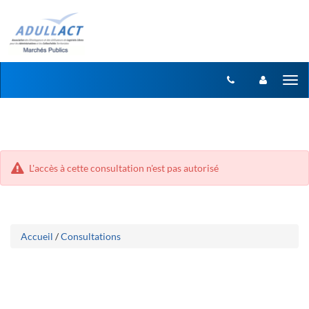
Aller
Aller
Tog
au
au
menu
nav
contenu
L'accès à cette consultation n'est pas autorisé
Accueil
/
Consultations