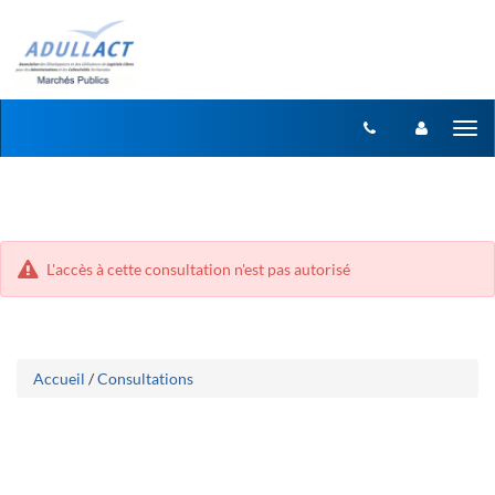
Aller
Aller
Tog
au
au
menu
nav
contenu
L'accès à cette consultation n'est pas autorisé
Accueil
/
Consultations