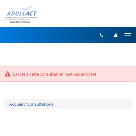
Aller
Aller
Tog
au
au
menu
nav
contenu
L'accès à cette consultation n'est pas autorisé
Accueil
/
Consultations